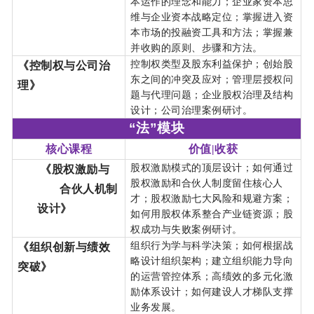
本运作的理念和能力；企业家资本思
维与企业资本战略定位；掌握进入资
本市场的投融资工具和方法；掌握兼
并收购的原则、步骤和方法。
控制权类型及股东利益保护；创始股
《控制权与公司治
东之间的冲突及应对；管理层授权问
理》
题与代理问题；企业股权治理及结构
设计；公司治理案例研讨。
“法”模块
核心课程
价值|收获
股权激励模式的顶层设计；如何通过
《股权激励与
股权激励和合伙人制度留住核心人
合伙人机制
才；股权激励七大风险和规避方案；
设计》
如何用股权体系整合产业链资源；股
权成功与失败案例研讨。
组织行为学与科学决策；如何根据战
《组织创新与绩效
略设计组织架构；建立组织能力导向
突破》
的运营管控体系；高绩效的多元化激
励体系设计；如何建设人才梯队支撑
业务发展。