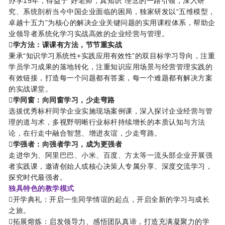
办学15年，得益于“好老师，真知识“理念的一路引领，深入研
究、系统剖析当今中国企业面临的困局，独家研发以“五维模型，
卓越十五力”为核心的解决企业关键问题的实用课程体系，帮助企
业领导者系统化学习实战高效的企业经营与管理。
学方法：课课有方法，节节重实战
秉承“知识学习系统性+实践应用有效性”的双目标学习导向，注重
学员学习成果的落地转化，注重知识应用场景与经营管理实践的
有效链接，打造每一个问题都有答案，每一个难题都有解决方案
的实战课堂。
学同窗：向同窗学习，少走弯路
选拔优秀标杆同学企业实施现场案例课，深入探讨企业经营与管
理的道与术，多视野明晰行业标杆持续增长的本质认知与方法
论，在行走中融合智慧、增进友谊，少走弯路。
学强者：向强者学习，成为更强者
走进华为、阿里巴巴、小米、百度、方太等一流头部企业开展强
者实践课，邀请创始人或核心决策人专属分享、深度交流学习，
探究时代最强者。
独具特色的教学模式
开学典礼：开启一生同学情谊的起点，开启全新的学习与成长
之旅。
拓展熔炼：启发领导力、感悟团队真谛，打造充满凝聚力的学