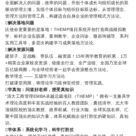
全面解决人的问题，效率的问题，开创个体成长与组织成长的双
驱动管理土壤，实现个体目标与组织目标双达标。从管理理念、
管理方法到管理工具，构建适合自身企业的管理模式方法论。
解决落地问题
比使命更重要的是落地！THEMP项目系统开创打造商战模拟教
学、标杆企业实践课、案例教学、企业问诊、微咨询辅导、系列
实用工具等，多层次构建学习成果落地方法论。
解决资源问题
建班子、定战略、带队伍，融资源！15年商学教育的积累，1万
+精英企业家校友资源，链接全行业、全产业链、全国乃至全球
百亿级商圈，与全球经营者一起学会资源整合方法论。
教学理念 —— 五级学习方法论
打破课堂局限，将理论学习延伸至经营、管理实践。
学真知：问道好老师，授受真知识
“清大工商管理EMBA卓越总裁项目（THEMP）” 拥有一支兼具学
术理论高度和丰富实战经验的百人教授团队，囊括清华、北大等
顶级院校的顶尖教授、政界权威、行业大咖、全球实战名师。汇
聚中国顶尖的知识力量，体系化赋能企业打胜仗的硬知识、真知
识。
学体系：系统化学习，科学打胜仗