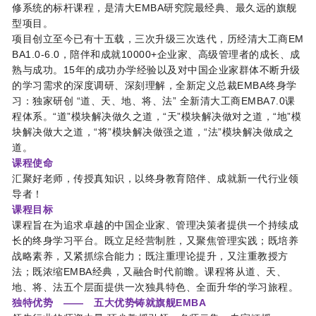
修系统的标杆课程，是清大EMBA研究院最经典、最久远的旗舰
型项目。
项目创立至今已有十五载，三次升级三次迭代，历经清大工商EM
BA1.0-6.0，陪伴和成就10000+企业家、高级管理者的成长、成
熟与成功。15年的成功办学经验以及对中国企业家群体不断升级
的学习需求的深度调研、深刻理解，全新定义总裁EMBA终身学
习：独家研创 “道、天、地、将、法” 全新清大工商EMBA7.0课
程体系。“道”模块解决做久之道，“天”模块解决做对之道，“地”模
块解决做大之道，“将”模块解决做强之道，“法”模块解决做成之
道。
课程使命
汇聚好老师，传授真知识，以终身教育陪伴、成就新一代行业领
导者！
课程目标
课程旨在为追求卓越的中国企业家、管理决策者提供一个持续成
长的终身学习平台。既立足经营制胜，又聚焦管理实践；既培养
战略素养，又紧抓综合能力；既注重理论提升，又注重教授方
法；既浓缩EMBA经典，又融合时代前瞻。课程将从道、天、
地、将、法五个层面提供一次独具特色、全面升华的学习旅程。
独特优势 —— 五大优势铸就旗舰EMBA