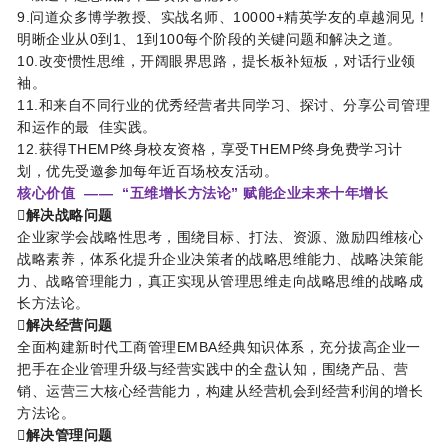
9.问道众多博学教授、实战名师、10000+精英学友的卓越洞见！
明晰企业从0到1、1到100每个阶段的关键问题和解决之道。
10.改变惯性思维，开阔眼界思路，提长板补短板，对话行业领
袖。
11.和来自不同行业的优秀经营者共同学习、探讨、分享公司管理
和运作的最 佳实践。
12.获得THEMP终身校友资格，享受THEMP终身免费学习计
划，优先受邀参加每年近百场校友活动。
核心价值 —— “五维增长方法论” 赋能企业未来十年增长
解决战略问题
企业家学会战略性思考，围绕目标、打法、资源、激励四维核心
战略素养，体系化提升企业决策者的战略思维能力、战略决策能
力、战略管理能力，真正实现从管理思维走向战略思维的战略成
长方法论。
解决经营问题
全面构建新时代工商管理EMBA经典知识体系，充分拔高企业一
把手在企业管理升级与经营实践中的全盘认知，围绕产品、营
销、运营三大核心经营能力，构建从经营机会到经营利润的增长
方法论。
解决管理问题