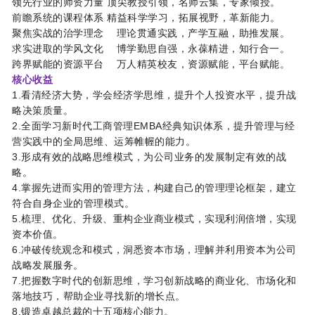
领先行业的师资力量
顶尖教授引领，名师云集，专家倾授。
前瞻系统的课程体系
精益科学学习，拓展视野，革新能力。
聚焦实战的治学理念 理论贯通实践，产学互融，助推发展。
求实进取的学风文化 博学勤思自强，永葆精进，知行合一。
跨界赋能的资源平台 万人精英校友，资源赋能，平台赋能。
核心收益
1.看清经济大势，学会经济学思维，提升个人投资水平，提升战
略决策质量。
2.全面学习新时代工商管理EMBA经典知识体系，提升管理与经
营实践中的全局思维、运筹帷幄的能力。
3.形成有效的战略思维模式，为公司业务的发展制定有效的战
略。
4.掌握先进而实用的管理方法，构建自己的管理理论框架，建立
符合自身企业的管理模式。
5.梳理、优化、升级、重构企业商业模式，实现利润倍增，实现
资本价值。
6.冲破传统观念和模式，洞悉资本市场，理解并利用资本为公司
战略发展服务。
7.把握数字时代的创新思维，学习创新战略的商业化、市场化和
落地技巧，帮助企业寻找新的增长点。
8.锻造卓越总裁的十五项核心能力。